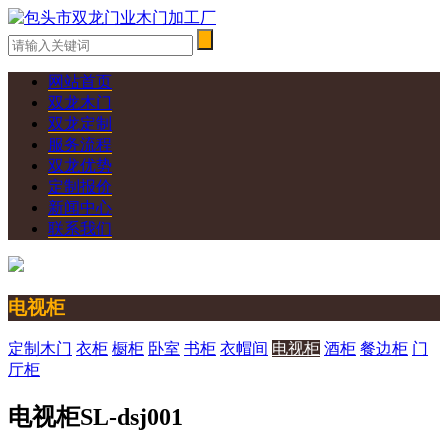
网站首页
双龙木门
双龙定制
服务流程
双龙优势
定制报价
新闻中心
联系我们
电视柜
定制木门
衣柜
橱柜
卧室
书柜
衣帽间
电视柜
酒柜
餐边柜
门
厅柜
电视柜SL-dsj001