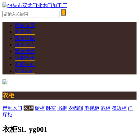
网站首页
双龙木门
双龙定制
服务流程
双龙优势
定制报价
新闻中心
联系我们
衣柜
定制木门
衣柜
橱柜
卧室
书柜
衣帽间
电视柜
酒柜
餐边柜
门
厅柜
衣柜SL-yg001