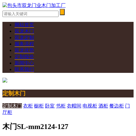
网站首页
双龙木门
双龙定制
服务流程
双龙优势
定制报价
新闻中心
联系我们
定制木门
定制木门
衣柜
橱柜
卧室
书柜
衣帽间
电视柜
酒柜
餐边柜
门
厅柜
木门SL-mm2124-127